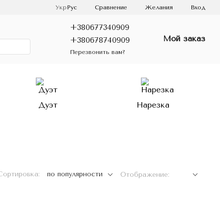
Сравнение
Укр
Рус
Желания
Вход
+380677340909
Мой заказ
+380678740909
Перезвонить вам?
Дуэт
Нарезка
Сортировка:
по популярности
Отображение: