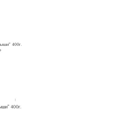
1
ши" 400г.