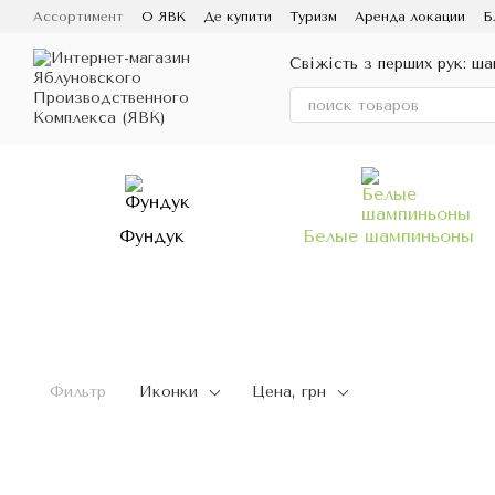
Перейти к основному контенту
Ассортимент
О ЯВК
Де купити
Туризм
Аренда локации
Б
Свіжість з перших рук: ш
Фундук
Белые шампиньоны
Фильтр
Иконки
Цена, грн