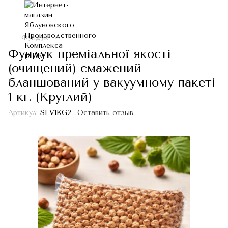
Фундук
Фундук преміальної якості
(очищений) cмажений
бланшований у вакуумному пакеті
1 кг. (Круглий)
Артикул:
SFV1KG2
Оставить отзыв