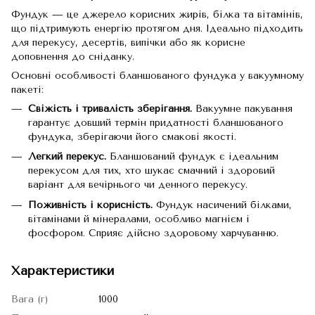
Фундук — це джерело корисних жирів, білка та вітамінів,
що підтримують енергію протягом дня. Ідеально підходить
для перекусу, десертів, випічки або як корисне
доповнення до сніданку.
Основні особливості бланшованого фундука у вакуумному
пакеті:
Свіжість і тривалість зберігання.
Вакуумне пакування
гарантує довший термін придатності бланшованого
фундука, зберігаючи його смакові якості.
Легкий перекус.
Бланшований фундук є ідеальним
перекусом для тих, хто шукає смачний і здоровий
варіант для вечірнього чи денного перекусу.
Поживність і корисність.
Фундук насичений білками,
вітамінами й мінералами, особливо магнієм і
фосфором. Сприяє дійсно здоровому харчуванню.
Характеристики
Вага (г)
1000