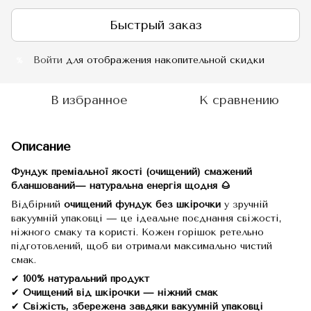
Быстрый заказ
Войти
для отображения накопительной скидки
%
В избранное
К сравнению
Описание
Фундук преміальної якості (очищений) cмажений
бланшований— натуральна енергія щодня 🌰
Відбірний
очищений фундук без шкірочки
у зручній
вакуумній упаковці — це ідеальне поєднання свіжості,
ніжного смаку та користі. Кожен горішок ретельно
підготовлений, щоб ви отримали максимально чистий
смак.
✔
100% натуральний продукт
✔
Очищений від шкірочки — ніжний смак
✔
Свіжість, збережена завдяки вакуумній упаковці