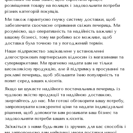
розміщення товару на полицях і задовольнити потреби
різних категорій покупців.
Ми також гарантуємо гнучку систему доставки, щоб
забезпечити своєчасне отримання свіжих печериць. Ми
розуміємо, що оперативність та надійність важливі у
вашому бізнесі, тому ми робимо все можливе, щоб
доставка була точною та у погоджений термін.
Наше підприємство зацікавлене у встановленні
довгострокових партнерських відносин із магазинами та
супермаркетами. Ми прагнемо надати вам не тільки
високоякісну продукцію, але й підтримку в просуванні та
рекламі печериць, щоб збільшити їхню популярність та
попит серед ваших клієнтів.
Якщо ви шукаєте надійного постачальника печериць із
чудовою якістю продукції та надійною доставкою,
звертайтесь до нас. Ми готові обговорити вашу потребу,
запропонувати конкурентні ціни та надати індивідуальні
рішення, щоб допомогти вам розвивати ваш бізнес та
задовольняти потреби ваших клієнтів.
Зв'яжіться з нами будь-яким із зручних для вас способів і
ми запропонуємо вам найкращі умови поставки нашої