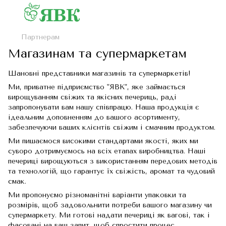
Партнерам
Магазинам та супермаркетам
Шановні представники магазинів та супермаркетів!
Ми, приватне підприємство "ЯВК", яке займається
вирощуванням свіжих та якісних печериць, раді
запропонувати вам нашу співпрацю. Наша продукція є
ідеальним доповненням до вашого асортименту,
забезпечуючи ваших клієнтів свіжим і смачним продуктом.
Ми пишаємося високими стандартами якості, яких ми
суворо дотримуємось на всіх етапах виробництва. Наші
печериці вирощуються з використанням передових методів
та технологій, що гарантує їх свіжість, аромат та чудовий
смак.
Ми пропонуємо різноманітні варіанти упаковки та
розмірів, щоб задовольнити потреби вашого магазину чи
супермаркету. Ми готові надати печериці як вагові, так і
фасовані на ваш запит, щоб спростити процес