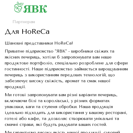
Партнерам
Для HoReCa
Шановні представники HoReCa!
Приватне підприємство "ЯВК" - виробники свіжих та
якісних печериць, хотіли б запропонувати вам наше
продуктове портфоліо, спеціально розроблене для сфери
гостинності. Наше підприємство займається вирощуванням
печериць з використанням передових технологій, що
забезпечує високу свіжість, аромат та смак нашої
продукції.
Ми готові запропонувати вам різні варіанти печериць,
включаючи білі та королівські, у різних форматах
упаковки, ваги та ступеня обробки. Наша продукція
ідеально підходить для використання у вашому ресторані,
готелі або кафе, та дозволяє створювати унікальні та
смачні страви, які будуть радувати ваших гостей.
Ми гарантуємо високу якість нашої продукції, суворий