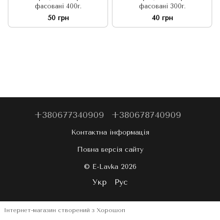
фасовані 400г.
фасовані 300г.
50 грн
40 грн
+380677340909
+380678740909
Контактна інформація
Повна версія сайту
© E-Lavka 2026
Укр
Рус
Інтернет-магазин створений з Хорошоп