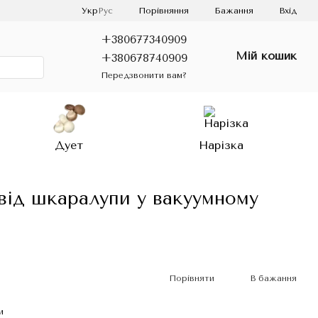
Порівняння
Укр
Рус
Бажання
Вхід
+380677340909
Мій кошик
+380678740909
Передзвонити вам?
Дует
Нарізка
від шкаралупи у вакуумному
Порівняти
В бажання
и