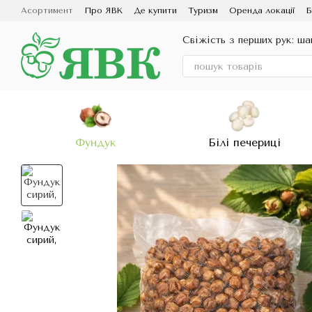
Перейти до основного контенту
Асортимент
Про ЯВК
Де купити
Туризм
Оренда локації
Б
Свіжість з перших рук: ш
Фундук
Білі печериці