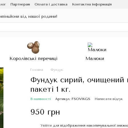
лог
Партнерам
Оплата і доставка
Контактна інформація
ампіньйони від нашої родини!
Королівські перечиці
Малюки
Головна
Фундук
Фундук сирий, очищений 
пакеті 1 кг.
В наявності
Артикул: FSOV1KGS
Написати відгук
950 грн
Увійти
для відображення накопичувальної знижк
%