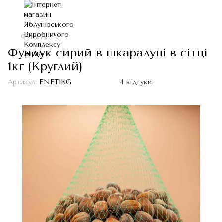
Фундук
Фундук сирий в шкаралупі в сітці
1кг (Круглий)
Артикул:
FNET1KG
4 відгуки