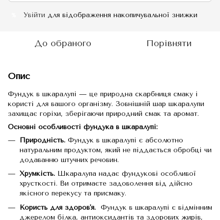
Увійти
для відображення накопичувальної знижки
%
До обраного
Порівняти
Опис
Фундук в шкаралупі — це природна скарбниця смаку і
користі для вашого організму. Зовнішній шар шкаралупи
захищає горіхи, зберігаючи природний смак та аромат.
Основні особливості фундука в шкаралупі:
Природність.
Фундук в шкаралупі є абсолютно
натуральним продуктом, який не піддається обробці чи
додаванню штучних речовин.
Хрумкість.
Шкаралупа надає фундукові особливої
хрусткості. Ви отримаєте задоволення від дійсно
якісного перекусу та присмаку.
Користь для здоров'я.
Фундук в шкаралупі є відмінним
джерелом білка, антиоксидантів та здорових жирів,