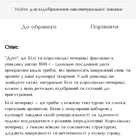
Увійти
для відображення накопичувальної знижки
%
До обраного
Порівняти
Опис
"Дует", це білі та королівські печериці фасовані в
упаковку вагою 1000 г - ідеальне поєднання двох
прекрасних видів грибів, які привносять вишуканий смак та
аромат у ваші кулінарні творіння. У цій упаковці ви
знайдете свіжі, натуральні білі та королівські печериці,
кожен з яких ретельно підібраний та готовий до
приготування.
Білі печериці – це гриби з ніжною текстурою та злегка
горіховим ароматом. Вони є популярним вибором у
кулінарії завдяки своїй універсальності та здатності
чудово поєднуватися з різними інгредієнтами. Королівські
печериці, з їхньою м'якою та соковитою структурою,
додають вишуканості та витонченості у кожну страву.