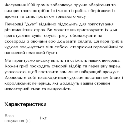
Фасування 1000 грамів забезпечує зручне зберігання та
використання потрібної кількості грибів, зберігаючи їх
аромат та смак протягом тривалого часу.
Печериці "Дует" відмінно підходить для приготування
різноманітних страв. Ви можете використовувати їх для
приготування супів, соусів, рагу, обсмажувати на
сковороді з овочами або додавати салати. Ця пара грибів
чудово поєднується між собою, створюючи гармонійний та
насичений смаковий букет.
Ми гарантуємо високу якість та свіжість наших печериць.
Кожен гриб проходить суворий відбір та перевірку перед
упаковкою, щоб поставити вам лише найкращий продукт.
Дозвольте собі насолодитися чудовим поєднанням білих і
королівських печериць, які додадуть вашим стравам
неповторний смак та вишуканість.
Характеристики
Вага
1 кг.
пакування (г.)