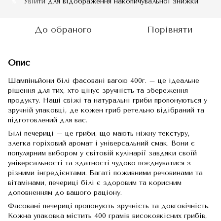
Увійти
для відображення накопичувальної знижки
%
До обраного
Порівняти
Опис
Шампіньйони білі фасовані вагою 400г. – це ідеальне
рішення для тих, хто цінує зручність та збереження
продукту. Наші свіжі та натуральні гриби пропонуються у
зручній упаковці, де кожен гриб ретельно відібраний та
підготовлений для вас.
Білі печериці – це гриби, що мають ніжну текстуру,
злегка горіховий аромат і універсальний смак. Вони є
популярним вибором у світовій кулінарії завдяки своїй
універсальності та здатності чудово поєднуватися з
різними інгредієнтами. Багаті поживними речовинами та
вітамінами, печериці білі є здоровим та корисним
доповненням до вашого раціону.
Фасовані печериці пропонують зручність та довговічність.
Кожна упаковка містить 400 грамів високоякісних грибів,