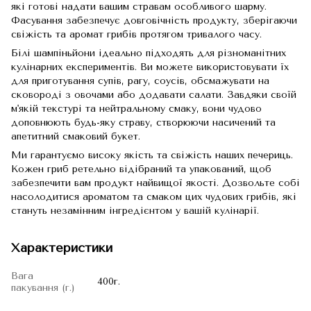
які готові надати вашим стравам особливого шарму.
Фасування забезпечує довговічність продукту, зберігаючи
свіжість та аромат грибів протягом тривалого часу.
Білі шампіньйони ідеально підходять для різноманітних
кулінарних експериментів. Ви можете використовувати їх
для приготування супів, рагу, соусів, обсмажувати на
сковороді з овочами або додавати салати. Завдяки своїй
м'якій текстурі та нейтральному смаку, вони чудово
доповнюють будь-яку страву, створюючи насичений та
апетитний смаковий букет.
Ми гарантуємо високу якість та свіжість наших печериць.
Кожен гриб ретельно відібраний та упакований, щоб
забезпечити вам продукт найвищої якості. Дозвольте собі
насолодитися ароматом та смаком цих чудових грибів, які
стануть незамінним інгредієнтом у вашій кулінарії.
Характеристики
Вага
400г.
пакування (г.)